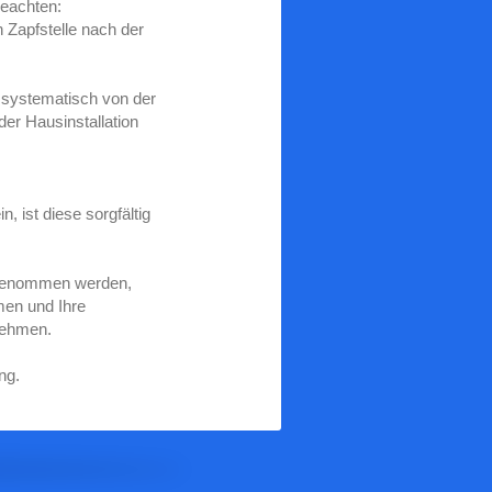
beachten:
 Zapfstelle nach der
i systematisch von der
er Hausinstallation
in, ist diese sorgfältig
rgenommen werden,
en und Ihre
nehmen.
ng.