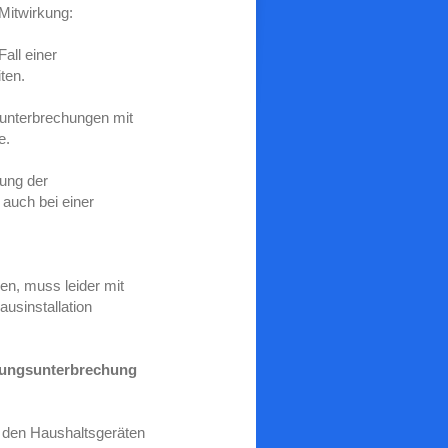
Mitwirkung:
all einer
ten.
sunterbrechungen mit
e.
hung der
auch bei einer
en, muss leider mit
usinstallation
rgungsunterbrechung
d den Haushaltsgeräten